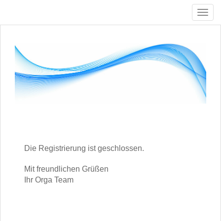
T
o
g
g
l
e
n
a
v
i
g
a
t
i
Die Registrierung ist geschlossen.
o
n
Mit freundlichen Grüßen
Ihr Orga Team